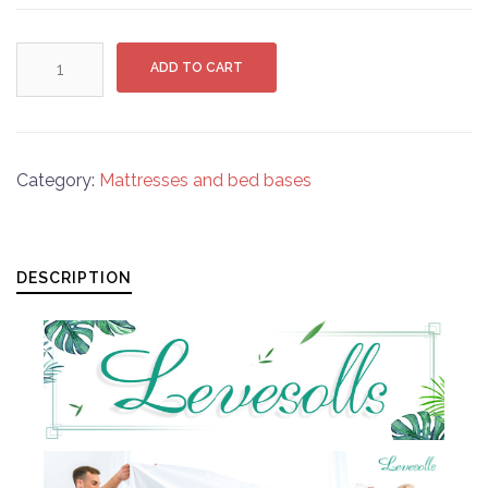
Levesolls
ADD TO CART
Matratzenschoner
Wasserdicht
Matratzenauflage
Wasserundurchlässige
Category:
Mattresses and bed bases
Matratzenschutz
aus
Atmungsaktive
DESCRIPTION
Bambusfaser
Anti-
Allergisch(Verpackung
MEHRWEG)
quantity