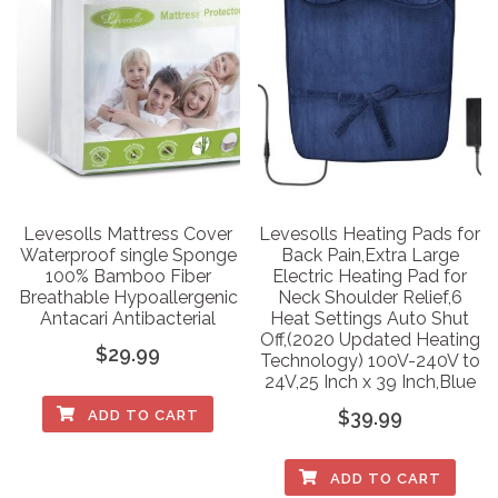
Levesolls Mattress Cover
Levesolls Heating Pads for
Waterproof single Sponge
Back Pain,Extra Large
100% Bamboo Fiber
Electric Heating Pad for
Breathable Hypoallergenic
Neck Shoulder Relief,6
Antacari Antibacterial
Heat Settings Auto Shut
Off,(2020 Updated Heating
$
29.99
Technology) 100V-240V to
24V,25 Inch x 39 Inch,Blue
$
39.99
ADD TO CART
ADD TO CART