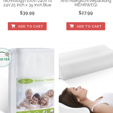
Technology) 100V-240V to
Anti-Allergisch(Verpackung
24V,25 Inch x 39 Inch,Blue
MEHRWEG)
$
39.99
$
27.99
ADD TO CART
ADD TO CART